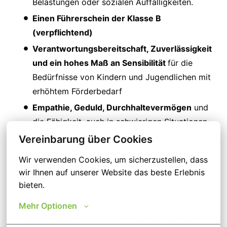
Belastungen oder sozialen Auffälligkeiten.
Einen Führerschein der Klasse B
(verpflichtend)
Verantwortungsbereitschaft, Zuverlässigkeit
und ein hohes Maß an Sensibilität
für die
Bedürfnisse von Kindern und Jugendlichen mit
erhöhtem Förderbedarf
Empathie, Geduld, Durchhaltevermögen
und
die Fähigkeit, auch in schwierigen Situationen
stabil zu handeln
Vereinbarung über Cookies
Kenntnisse in gewaltfreier Kommunikation
Wir verwenden Cookies, um sicherzustellen, dass 
(GFK)
und deeskalierenden Methoden
wir Ihnen auf unserer Website das beste Erlebnis 
bieten.
Was wir bieten:
Mehr Optionen
Vergütung in Anlehnung an den TVöD SuE