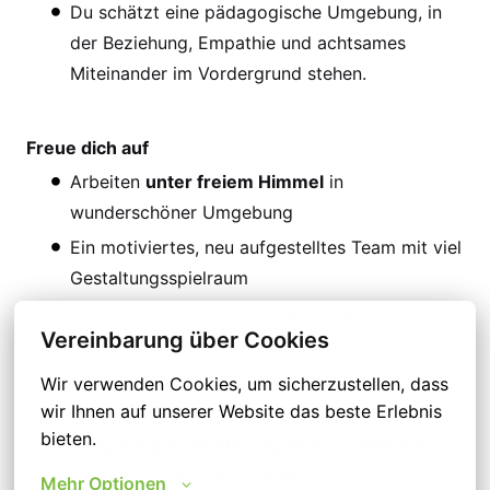
Du schätzt eine pädagogische Umgebung, in
der Beziehung, Empathie und achtsames
Miteinander im Vordergrund stehen.
Freue dich auf
Arbeiten
unter freiem Himmel
in
wunderschöner Umgebung
Ein motiviertes, neu aufgestelltes Team mit viel
Gestaltungsspielraum
Engagierte Trägerschaft mit fachlicher
Vereinbarung über Cookies
Begleitung und wertschätzender Haltung
Zeitgemäße Arbeitsbedingungen, regelmäßige
Wir verwenden Cookies, um sicherzustellen, dass 
Fortbildungen
und
Supervision
wir Ihnen auf unserer Website das beste Erlebnis 
bieten.
Vergütung in Anlehnung an den TVöD SuE
(S8a, abhängig von Qualifikation und
Mehr Optionen