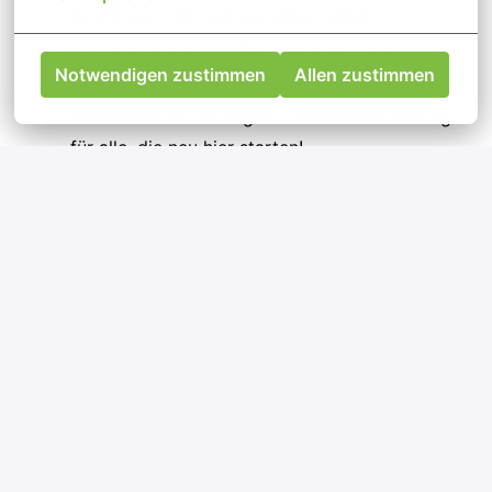
Erfahrung)
inkl. Jahressonderzahlung
30 Tage Urlaub + 2 Regenerationstage
Notwendigen zustimmen
Allen zustimmen
Unterstützung bei der Wohnungssuche & beim
Ankommen in der Region – besonders wichtig
für alle, die neu hier starten!
Gute Vereinbarkeit von Beruf und Familie
Ein abwechslungsreiches Tätigkeitsfeld mit
Perspektive und Entwicklungsmöglichkeiten
Zuschuss zum Deutschlandticket, betriebliche
Altersvorsorge,
JobRad
und
Corporate
Benefits
So bewirbst du dich
Ganz unkompliziert: Kein Anschreiben. Ein Klick auf
unsere Karriereseite + Lebenslauf hochladen reicht.