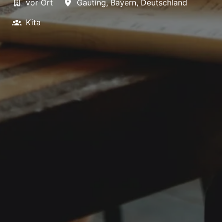
vor Ort
Gauting
,
Bayern
,
Deutschland
Kita